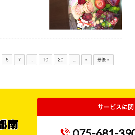
6
7
...
10
20
...
»
最後 »
サービスに関
075-681-39