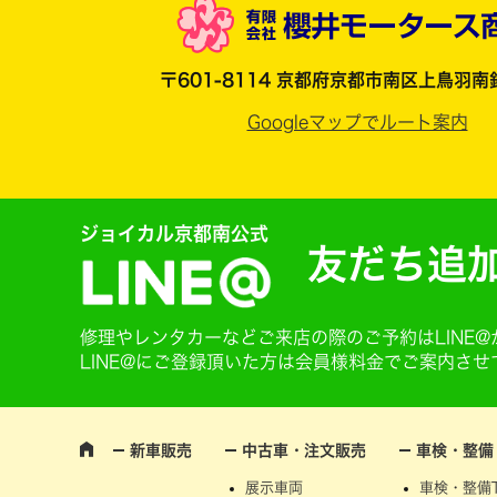
〒601-8114 京都府京都市南区上鳥羽南
Googleマップでルート案内
ジョイカル京都南公式
友だち追
修理やレンタカーなどご来店の際のご予約はLINE
LINE@にご登録頂いた方は会員様料金でご案内さ
新車販売
中古車・注文販売
車検・整備
展示車両
車検・整備T