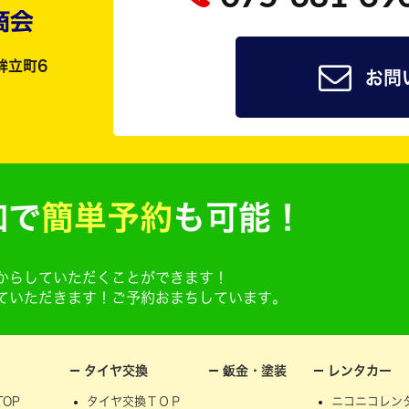
鉾立町6
お問
加で
簡単予約
も可能！
@からしていただくことができます！
せていただきます！ご予約おまちしています。
タイヤ交換
鈑金・塗装
レンタカー
OP
タイヤ交換ＴＯＰ
ニコニコレン