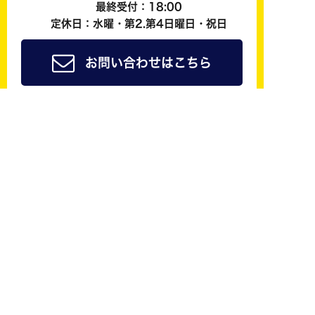
最終受付：18:00
定休日：水曜・第2.第4日曜日・祝日
お問い合わせはこちら
ジョイカル京都南公式
友だち追加で
簡単予約
も可能！
修理やレンタカーなどご来店の際のご予約はLINE@
からしていただくことができます！
LINE@にご登録頂いた方は会員様料金でご案内させ
ていただきます！ご予約おまちしています。