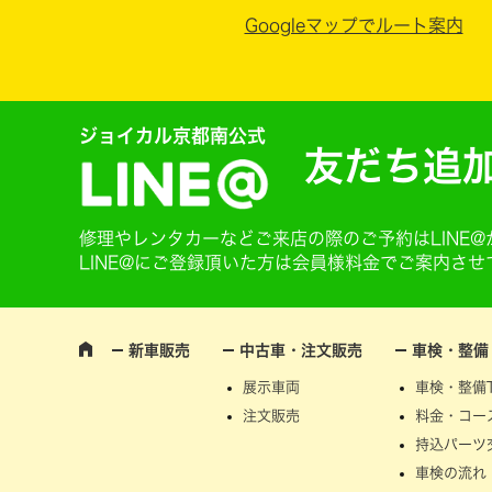
Googleマップでルート案内
ジョイカル京都南公式
友だち追
修理やレンタカーなどご来店の際のご予約はLINE
LINE@にご登録頂いた方は会員様料金でご案内さ
新車販売
中古車・注文販売
車検・整備
展示車両
車検・整備T
注文販売
料金・コー
持込パーツ
車検の流れ