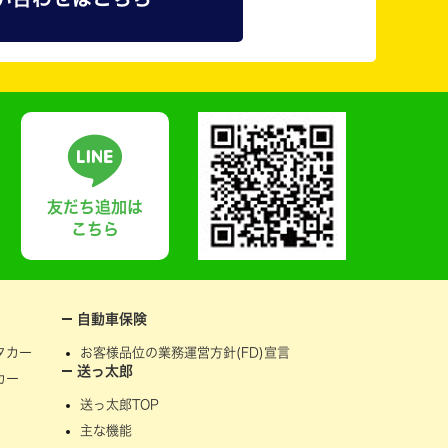
友だち追加は
こちら
自動車保険
タカー
お客様品位の業務運営方針(FD)宣言
送っ太郎
カー
送っ太郎TOP
主な機能