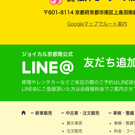
〒601-8114 京都府京都市南区上鳥羽南
Googleマップでルート案内
ジョイカル京都南公式
友だち追
修理やレンタカーなどご来店の際のご予約はLINE
LINE@にご登録頂いた方は会員様料金でご案内さ
新車販売
中古車・注文販売
車検・整備
展示車両
車検・整備T
注文販売
料金・コー