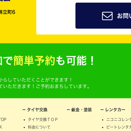
鉾立町6
お問
加で
簡単予約
も可能！
@からしていただくことができます！
せていただきます！ご予約おまちしています。
タイヤ交換
鈑金・塗装
レンタカー
OP
タイヤ交換ＴＯＰ
ニコニコレン
ス
料金について
ビートレンタ