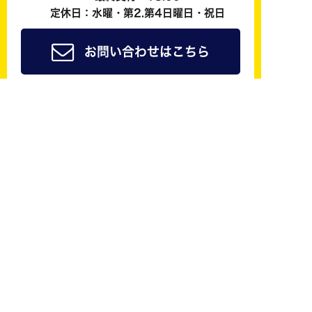
定休日：水曜・第2.第4日曜日・祝日
お問い合わせはこちら
ジョイカル京都南公式
友だち追加で
簡単予約
も可能！
修理やレンタカーなどご来店の際のご予約はLINE@
からしていただくことができます！
LINE@にご登録頂いた方は会員様料金でご案内させ
ていただきます！ご予約おまちしています。
友だち追加はこちら