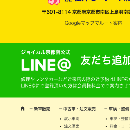
〒601-8114 京都府京都市南区上鳥羽南
Googleマップでルート案内
ジョイカル京都南公式
友だち追
修理やレンタカーなどご来店の際のご予約はLINE
LINE@にご登録頂いた方は会員様料金でご案内さ
新車販売
中古車・注文販売
車検・整備
展示車両
車検・整備T
注文販売
料金・コー