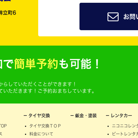
鉾立町6
お問
加で
簡単予約
も可能！
@からしていただくことができます！
せていただきます！ご予約おまちしています。
タイヤ交換
鈑金・塗装
レンタカー
OP
タイヤ交換ＴＯＰ
ニコニコレン
ス
料金について
ビートレンタ