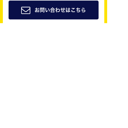
お問い合わせはこちら
ジョイカル京都南公式
友だち追加で
簡単予約
も可能！
修理やレンタカーなどご来店の際のご予約はLINE@
からしていただくことができます！
LINE@にご登録頂いた方は会員様料金でご案内させ
ていただきます！ご予約おまちしています。
友だち追加はこちら