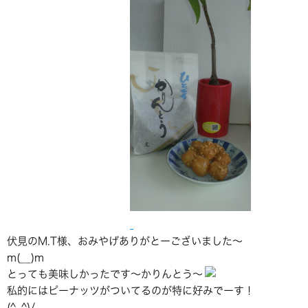
伏見のM.T様、おみやげありがとーございました～
m(__)m
とっても美味しかったです～かりんとう～
私的にはピーナッツがついてるのが特に好みでーす！
(^_^)/