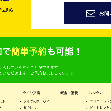
鉾立町6
お問
加で
簡単予約
も可能！
@からしていただくことができます！
せていただきます！ご予約おまちしています。
タイヤ交換
鈑金・塗装
レンタカー
OP
タイヤ交換ＴＯＰ
ニコニコレン
ス
料金について
ビートレンタ