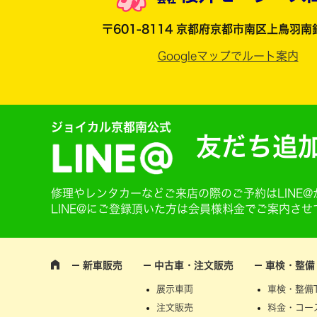
〒601-8114 京都府京都市南区上鳥羽南
Googleマップでルート案内
ジョイカル京都南公式
友だち追
修理やレンタカーなどご来店の際のご予約はLINE
LINE@にご登録頂いた方は会員様料金でご案内さ
新車販売
中古車・注文販売
車検・整備
展示車両
車検・整備T
注文販売
料金・コー