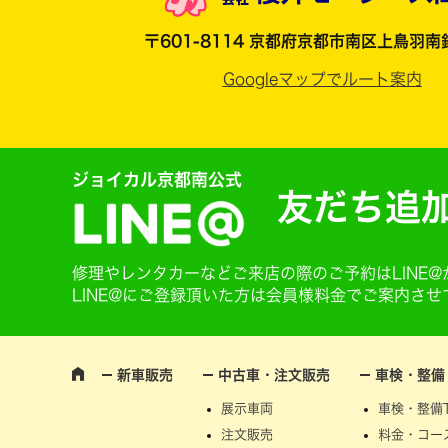
〒601-8114 京都府京都市南区上鳥羽南
Googleマップでルート案内
ジョイカル京都南公式
友だち追
修理やレンタカーなどご来店の際のご予約はLINE
LINE@にご登録頂いた方は会員様料金でご案内さ
新車販売
中古車・注文販売
車検・整備
展示車両
車検・整備T
注文販売
料金・コー