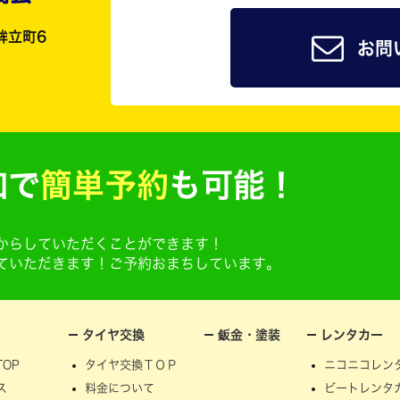
鉾立町6
お問
加で
簡単予約
も可能！
@からしていただくことができます！
せていただきます！ご予約おまちしています。
タイヤ交換
鈑金・塗装
レンタカー
OP
タイヤ交換ＴＯＰ
ニコニコレン
ス
料金について
ビートレンタ