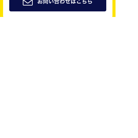
お問い合わせはこちら
ジョイカル京都南公式
友だち追加で
簡単予約
も可能！
修理やレンタカーなどご来店の際のご予約はLINE@
からしていただくことができます！
LINE@にご登録頂いた方は会員様料金でご案内させ
ていただきます！ご予約おまちしています。
友だち追加はこちら