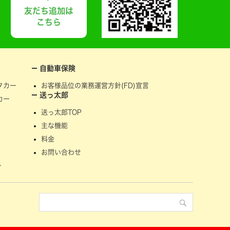
友だち追加は
こちら
自動車保険
タカー
お客様品位の業務運営方針(FD)宣言
送っ太郎
カー
送っ太郎TOP
主な機能
料金
お問い合わせ
せ