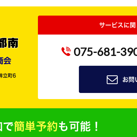
サービスに関
075-681-39
鉾立町6
お問
加で
簡単予約
も可能！