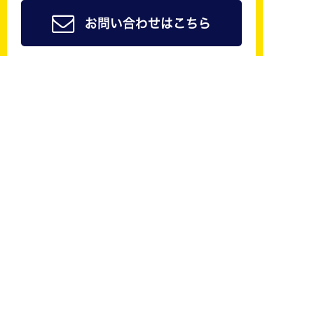
お問い合わせはこちら
ジョイカル京都南公式
友だち追加で
簡単予約
も可能！
修理やレンタカーなどご来店の際のご予約はLINE@
からしていただくことができます！
LINE@にご登録頂いた方は会員様料金でご案内させ
ていただきます！ご予約おまちしています。
友だち追加はこちら