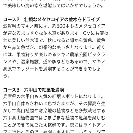
で美味しい海の幸を堪能してはいかがでしょうか。
コース2 壮観なメタセコイアの並木をドライブ
滋賀県のマキノ町には、約500本ものメタセコイア
が連なるまっすぐな並木道があります。CMにも使わ
れた美しい並木道で、秋になると緑から黄色、黄色
から赤に色づき、幻想的な美しさとなります。近く
には、果物狩りが楽しめるマキノ農業公園ピックラ
ンドや、温泉施設、道の駅などもあるので、マキノ
高原でのリゾートを満喫することができるでしょ
う。
コース3 六甲山で紅葉を満喫
兵庫県の六甲山も人気の紅葉スポットになります。
六甲山自体もきれいに色づきますが、その標高を生
かして高山植物や寒冷地の植物などを多数栽培する
六甲高山植物園ではさまざまな植物の紅葉を楽しむ
ことができて見ごたえ抜群です。夜にはライトアッ
プも行われるので、昼間六甲オルゴールミュージア